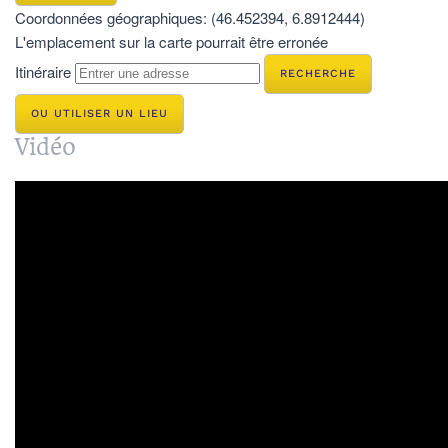
Coordonnées géographiques:
(46.452394, 6.8912444)
L'emplacement sur la carte pourrait être erronée
Itinéraire
OU UTILISER UN LIEU
Vidéo