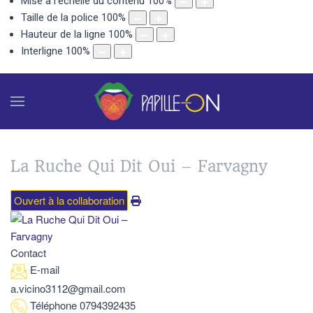
Mise à l'échelle du contenu
100
%
Taille de la police
100
%
Hauteur de la ligne
100
%
Interligne
100
%
La Ruche Qui Dit Oui – Farvagny
Ouvert à la collaboration
Contact
E-mail
a.vicino3112@gmail.com
Téléphone
0794392435