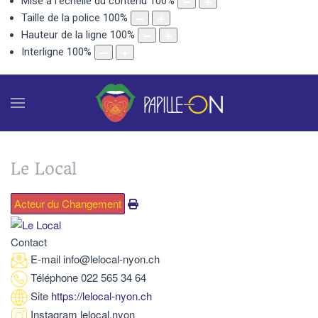
Mise à l'échelle du contenu
100
%
Taille de la police
100
%
Hauteur de la ligne
100
%
Interligne
100
%
Le Local
Acteur du Changement
Contact
E-mail
info@lelocal-nyon.ch
Téléphone
022 565 34 64
Site
https://lelocal-nyon.ch
Instagram
lelocal.nyon