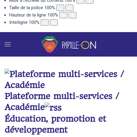
Mise à l'échelle du contenu
100
%
Taille de la police
100
%
Hauteur de la ligne
100
%
Interligne
100
%
Plateforme multi-services /
Académie
Éducation, promotion et
développement