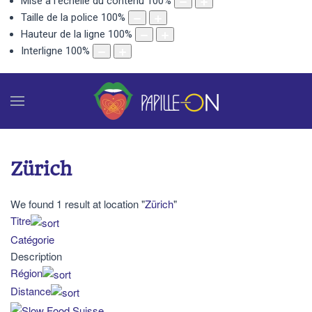
Mise à l'échelle du contenu
100
%
Taille de la police
100
%
Hauteur de la ligne
100
%
Interligne
100
%
Zürich
We found 1 result at location "
Zürich
"
Titre
Catégorie
Description
Région
Distance