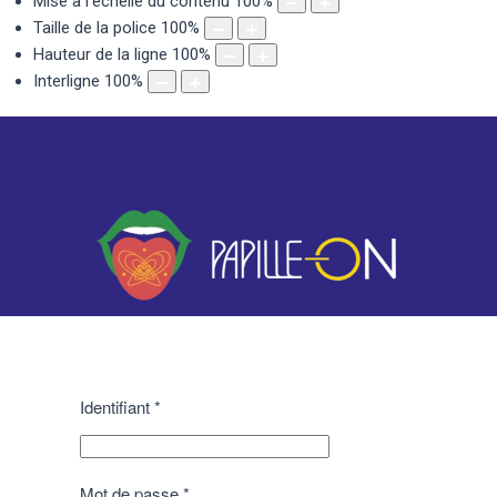
Mise à l'échelle du contenu
100
%
Taille de la police
100
%
Hauteur de la ligne
100
%
Interligne
100
%
Identifiant
*
Mot de passe
*