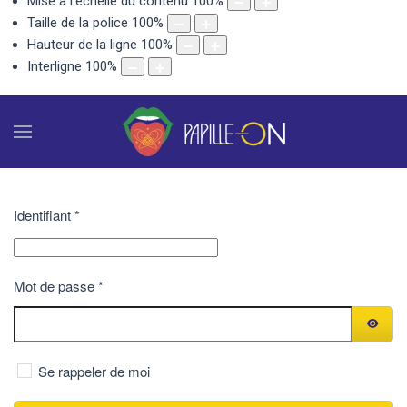
Mise à l'échelle du contenu
100
%
Taille de la police
100
%
Hauteur de la ligne
100
%
Interligne
100
%
Identifiant
*
Mot de passe
*
AFFIC
Se rappeler de moi