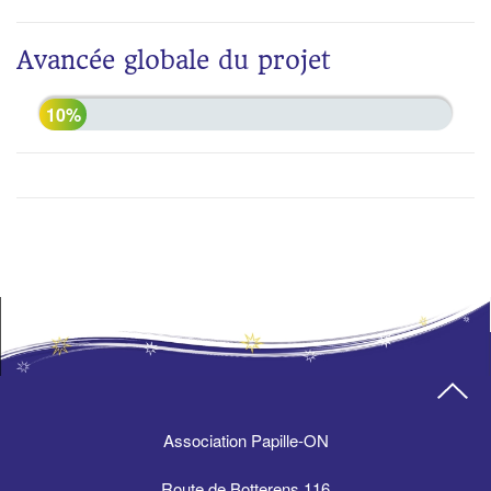
Avancée globale du projet
10%
Association Papille-ON
Route de Botterens 116