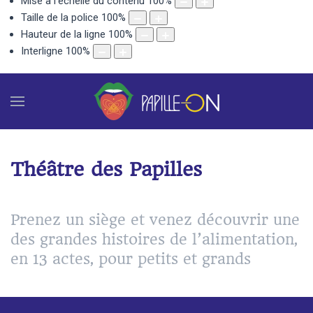
Mise à l'échelle du contenu
100
%
Taille de la police
100
%
Hauteur de la ligne
100
%
Interligne
100
%
Théâtre des Papilles
Prenez un siège et venez découvrir une
des grandes histoires de l’alimentation,
en 13 actes, pour petits et grands