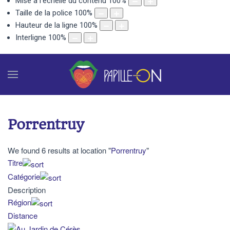
Mise à l'échelle du contenu
100
%
Taille de la police
100
%
Hauteur de la ligne
100
%
Interligne
100
%
Porrentruy
We found 6 results at location "
Porrentruy
"
Titre
Catégorie
Description
Région
Distance