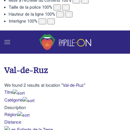
Mise à l'échelle du contenu
100
%
Taille de la police
100
%
Hauteur de la ligne
100
%
Interligne
100
%
Val-de-Ruz
We found 2 results at location "
Val-de-Ruz
"
Titre
Catégorie
Description
Région
Distance